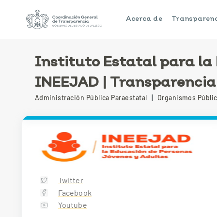
Saltar a Contenido principal
Saltar a Pie de página
Acerca de
Transparenc
Instituto Estatal para l
INEEJAD | Transparencia 
|
Administración Pública Paraestatal
Organismos Públic
Twitter
Facebook
Youtube